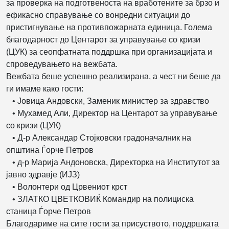
за проверка на подготвеноста на вработените за брзо и
ефикасно справување со вонредни ситуации до
пристигнување на противпожарната единица. Голема
благодарност до Центарот за управување со кризи
(ЦУК) за сеопфатната поддршка при организацијата и
спроведувањето на вежбата.
Вежбата беше успешно реализирана, а чест ни беше да
ги имаме како гости:
• Јовица Андовски, Заменик министер за здравство
• Мухамед Али, Директор на Центарот за управување
со кризи (ЦУК)
• Д-р Александар Стојковски градоначалник на
општина Ѓорче Петров
• д-р Марија Андоновска, Директорка на Институтот за
јавно здравје (ИЈЗ)
• Волонтери од Црвениот крст
• ЗЛАТКО ЦВЕТКОВИЌ Командир на полициска
станица Ѓорче Петров
Благодариме на сите гости за присуството, поддршката