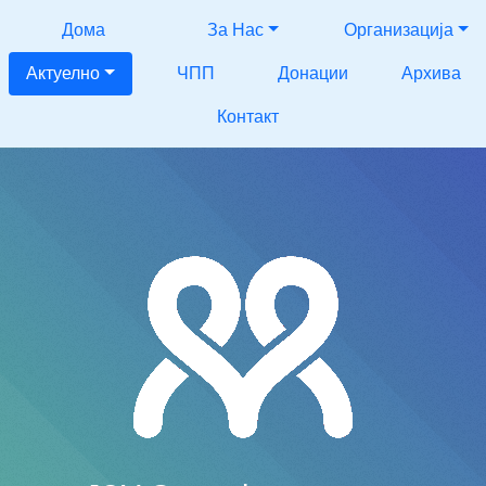
Дома
За Нас
Организација
Актуелно
ЧПП
Донации
Архива
Контакт